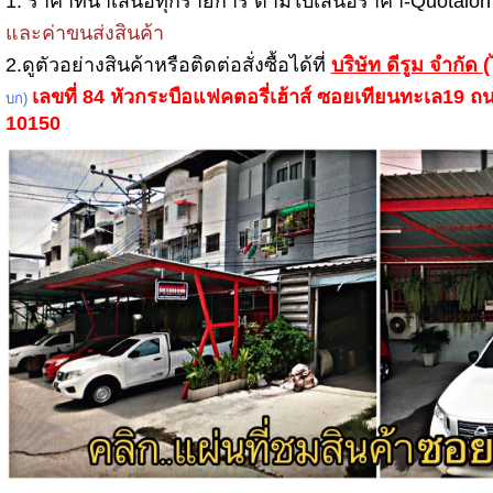
1. ราคาที่นำเสนอทุกรายการ ตามใบเสนอราคา-Quotaio
และค่าขนส่งสินค้า
2.ดูตัวอย่างสินค้าหรือติดต่อสั่งซื้อได้ที่
บริษัท ดีรูม จำกัด
(
เลขที่ 84 หัวกระบือแฟคตอรี่เฮ้าส์ ซอยเทียนทะเล19
บก)
10150