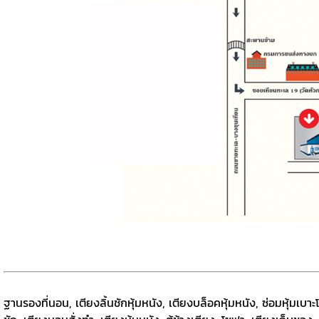
ฐานรองที่นอน, เตียงลิ้นชักหุ้มหนัง, เตียงบล็อคหุ้มหนัง, ซ่อมหุ้มเบ