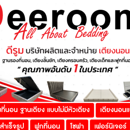
eroomdes
ี่นอน ฐานเตียง แบบไม่มีหัวเตียง
เตียงนอนแ
สำเร็จรูป
ฟูกที่นอน
โซฟา
เฟอร์นิเจอร์