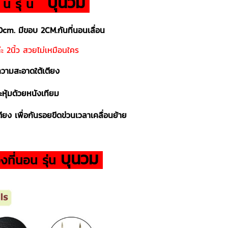
บุนวม
อ น รุ่ น
cm. มีขอบ 2CM.กันที่นอนเลื่อน
ะ 2นิ้ว สวยไม่เหมือนใคร
ำความสะอาดใต้เตียง
หุ้มด้วยหนังเทียม
ตียง เพื่อกันรอยขีดข่วนเวลาเคลื่อนย้าย
บุนวม
งที่นอน รุ่น