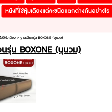
หนังที่ใช้หุ้มเตียงแต่ละชนิดเเตกต่างกันอย่างไร
่มีหัวเตียง
>
ฐานเตียงรุ่น BOXONE (บุนวม)
อนรุ่น BOXONE (บุนวม)