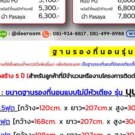
ฐ า น ร อ ง ที่ น อ น รุ่
านที่มีชั้นฟองน้ำหนา2นิ้วเพิ่มขึ้นมา เพื่อกันกระแทก
เป็นฐานรองที่นอนที่มีขอบเตียงขึ้
สร้าง 5 ปี (
สำหรับลูกค้าที่มีจำนวนหรืองานโครงการติดต
บุ
 ขนาดฐานรองที่นอนแบบไม่มีหัวเตียง รุ่น
.5ฟุต
[กว้าง=
120cm.
x ยาว=
207cm.
x สูง=
30
ฟุต
[กว้าง=
168cm.
x ยาว=
207cm.
x สูง=
30
6ฟุต
[กว้าง=
198cm.
x ยาว=
207cm.
x สูง=
30