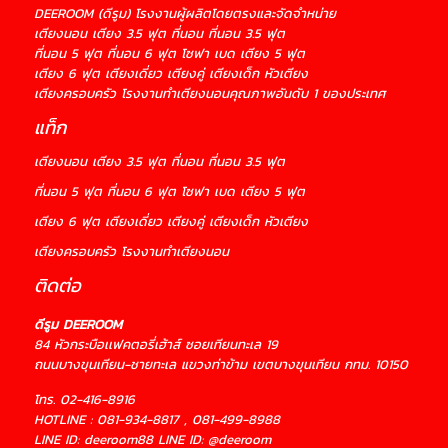
DEEROOM (ดีรูม) โรงงานผู้ผลิตโดยตรงและจัดจำหน่าย
เตียงนอน เตียง 3.5 ฟุต ที่นอน ที่นอน 3.5 ฟุต
ที่นอน 5 ฟุต ที่นอน 6 ฟุต โซฟา เบด เตียง 5 ฟุต
เตียง 6 ฟุต เตียงเดี่ยว เตียงคู่ เตียงเด็ก หัวเตียง
เตียงครอบครัว โรงงานทำเตียงนอนคุณภาพอันดับ 1 ของประเทศ
แท็ก
เตียงนอน
เตียง 3.5 ฟุต ที่นอน ที่นอน 3.5 ฟุต
ที่นอน 5 ฟุต
ที่นอน 6 ฟุต โซฟา
เบด เตียง 5 ฟุต
เตียง 6 ฟุต
เตียงเดี่ยว
เตียงคู่
เตียงเด็ก หัวเตียง
เตียงครอบครัว
โรงงานทำเตียงนอน
ติดต่อ
ดีรูม DEEROOM
84 หัวกระบือเเฟคตอรี่เฮ้าส์ ซอยเทียนทะเล 19
ถนนบางขุนเทียน-ชายทะเล แขวงท่าข้าม เขตบางขุนเทียน กทม. 10150
โทร.
02-416-8916
HOTLINE :
081-934-8817
,
081-499-8988
LINE ID:
deeroom88
LINE ID:
@deeroom