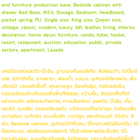
and furniture production base, Bedside cabinet with
drawer Bed Base, IKEA, Storage, Bedroom, Headboard,
pocket spring, PU, Single size, King size, Queen size,
vintage, classic, modern, luxury, loft, leather, living, interior,
decoration, home decor, furniture, condo, hotel, hostel,
resort, restaurant, auction, education, public, private
sectors, apartment, Lazada
เฟอร์นิเจอร์ลอยตัว-บิ้วอิน, ฐานรองที่นอนอีเกีย, ผิวโฟเมก้า, ไม้เอ็มดี
เอฟ, ไม้ปาติเกิ้ล, ยางพารา, ฟองน้ำ, ระแนง, อุปกรณ์เตียงผนัง, พื้น
เตียงไม้, ประหยัดพื้นที่, คุณภาพสูง, ป้องกันฝุ่น, กลไกลสปริง,
กล่องใส่ของข้างที่นอนเพิ่มพื้นที่ใช้สอย, กว้างขึ้น, จัดสรรพื้นที่ได้
อย่างลงตัว, ผลิตและจำหน่าย, ทางเลือกใหม่, ลอยตัว, บิ้วอิน, เก็บ
ของได้, แบบฝัง, กรอบเตียงผนัง, นวัตกรรมดีไซน์ล่าสุด, ไม่ต้องเพิ่ม
ขนาดห้อง, กะทัดรัด, แบบลิ้นชัก, ราคาถูก, อพาร์ทเมนท์, ไม้จริง, สี
พ่น, Bedside cabinet, อุปกรณ์ทำที่นอน, โต๊ะกลางสไตล์โมเดิร์น, ไม้
ท๊อปกระจก, สไตล์คอนเทมโพรารี, โต๊ะข้างโซฟาพร้อมลิ้นชัก, โต๊ะ
กลางหินอ่อน, แบบเตียงทันสมัย ไม่มีตกยุค, เหมาะกับห้องที่มีพื้นที่