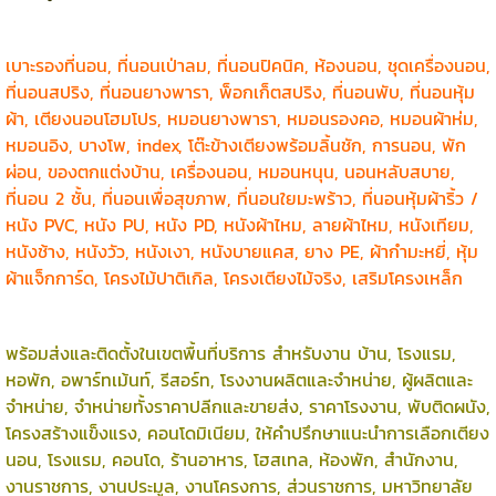
เบาะรองที่นอน, ที่นอนเป่าลม, ที่นอนปิคนิค, ห้องนอน, ชุดเครื่องนอน,
ที่นอนสปริง, ที่นอนยางพารา, พ็อกเก็ตสปริง, ที่นอนพับ, ที่นอนหุ้ม
ผ้า, เตียงนอนโฮมโปร, หมอนยางพารา, หมอนรองคอ, หมอนผ้าห่ม,
หมอนอิง, บางโพ, index, โต๊ะข้างเตียงพร้อมลิ้นชัก, การนอน, พัก
ผ่อน, ของตกแต่งบ้าน, เครื่องนอน, หมอนหนุน, นอนหลับสบาย,
ที่นอน 2 ชั้น, ที่นอนเพื่อสุขภาพ, ที่นอนใยมะพร้าว, ที่นอนหุ้มผ้าริ้ว /
หนัง PVC, หนัง PU, หนัง PD, หนังผ้าไหม, ลายผ้าไหม, หนังเทียม,
หนังช้าง, หนังวัว, หนังเงา, หนังบายแคส, ยาง PE, ผ้ากำมะหยี่, หุ้ม
ผ้าแจ็กการ์ด, โครงไม้ปาติเกิล, โครงเตียงไม้จริง, เสริมโครงเหล็ก
พร้อมส่งและติดตั้งในเขตพื้นที่บริการ สำหรับงาน บ้าน, โรงแรม,
หอพัก, อพาร์ทเม้นท์, รีสอร์ท, โรงงานผลิตและจำหน่าย, ผู้ผลิตและ
จำหน่าย, จำหน่ายทั้งราคาปลีกและขายส่ง, ราคาโรงงาน, พับติดผนัง,
โครงสร้างแข็งแรง, คอนโดมิเนียม, ให้คำปรึกษาแนะนำการเลือกเตียง
นอน, โรงแรม, คอนโด, ร้านอาหาร, โฮสเทล, ห้องพัก, สำนักงาน,
งานราชการ, งานประมูล, งานโครงการ, ส่วนราชการ, มหาวิทยาลัย