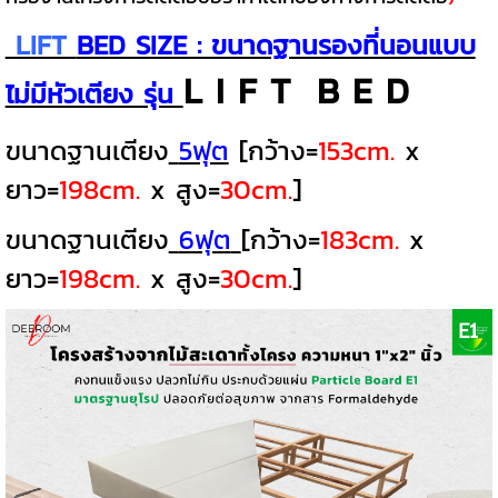
LIFT
BED SIZE : ขนาดฐานรองที่นอนแบบ
L I F T B E D
ไม่มีหัวเตียง รุ่น
ขนาดฐานเตียง
5ฟุต
[กว้าง=
153cm.
x
ยาว=
198cm.
x สูง=
30cm.
]
ขนาดฐานเตียง
6ฟุต
[กว้าง=
183cm.
x
ยาว=
198cm.
x สูง=
30cm.
]