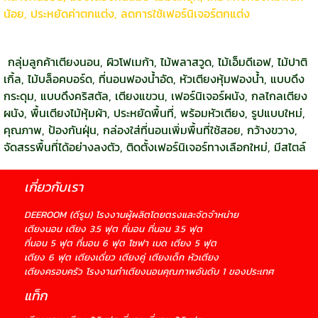
น้อย, ประหยัดค่าตกแต่ง, ลดการใช้เฟอร์นิเจอร์ตกแต่ง
กลุ่มลูกค้าเตียงนอน, ผิวโฟเมก้า, ไม้พลาสวูด, ไม้เอ็มดีเอฟ, ไม้ปาติ
เกิ้ล, ไม้บล็อคบอร์ด, ที่นอนฟองน้ำอัด, หัวเตียงหุ้มฟองน้ำ, แบบดึง
กระดุม, แบบดึงคริสตัล, เตียงแขวน, เฟอร์นิเจอร์ผนัง, กลไกลเตียง
ผนัง, พื้นเตียงไม้หุ้มผ้า, ประหยัดพื้นที่, พร้อมหัวเตียง, รูปแบบใหม่,
คุณภาพ, ป้องกันฝุ่น, กล่องใส่ที่นอนเพิ่มพื้นที่ใช้สอย, กว้างขวาง,
จัดสรรพื้นที่ได้อย่างลงตัว, ติดตั้งเฟอร์นิเจอร์ทางเลือกใหม่, มีสไตล์
เกี่ยวกับเรา
DEEROOM (ดีรูม) โรงงานผู้ผลิตโดยตรงและจัดจำหน่าย
เตียงนอน เตียง 3.5 ฟุต ที่นอน ที่นอน 3.5 ฟุต
ที่นอน 5 ฟุต ที่นอน 6 ฟุต โซฟา เบด เตียง 5 ฟุต
เตียง 6 ฟุต เตียงเดี่ยว เตียงคู่ เตียงเด็ก หัวเตียง
เตียงครอบครัว โรงงานทำเตียงนอนคุณภาพอันดับ 1 ของประเทศ
แท็ก