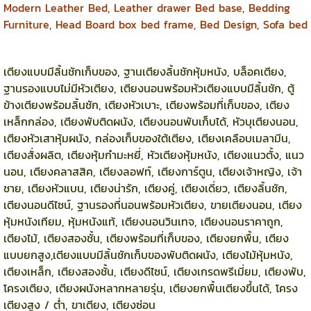
Modern Leather Bed, Leather drawer Bed base, Bedding
Furniture, Head Board box bed frame, Bed Design, Sofa bed
เตียงแบบมีลิ้นชักเก็บของ, ฐานเตียงลิ้นชักหุ้มหนัง, บล็อคเตียง,
ฐานรองแบบไม่มีหัวเตียง, เตียงนอนพร้อมหัวเตียงแบบมีลิ้นชัก, ตู้
ข้างเตียงพร้อมลิ้นชัก, เตียงหัวเบาะ, เตียงพร้อมที่เก็บของ, เตียง
เหล็กกล่อง, เตียงพับติดผนัง, เตียงนอนพับเก็บได้, หัวบุเตียงนอน,
เตียงหัวเสาหุ้มผนัง, กล่องเก็บของใต้เตียง, เตียงเคลือบเมลามีน,
เตียงสั่งผลิต, เตียงหุ้มกำมะหยี่, หัวเตียงหุ้มหนัง, เตียงแนวตั้ง, แนว
นอน, เตียงคลาสสิค, เตียงลอฟท์, เตียงการ์ตูน, เตียงเจ้าหญิง, เจ้า
ชาย, เตียงหัวแบน, เตียงน่ารัก, เตียงคู่, เตียงเดี่ยว, เตียงลิ้นชัก,
เตียงนอนดีไซน์, ฐานรองที่นอนพร้อมหัวเตียง, ขายเตียงนอน, เตียง
หุ้มหนังเทียม, หุ้มหนังแท้, เตียงนอนวินเทจ, เตียงนอนราคาถูก,
เตียงไม้, เตียงสองชั้น, เตียงพร้อมที่เก็บของ, เตียงยกพื้น, เตียง
แบบยกสูง,เตียงแบบมีลิ้นชักเก็บของพับติดผนัง, เตียงไม้หุ้มหนัง,
เตียงเหล็ก, เตียงสองชั้น, เตียงดีไซน์, เตียงเกรดพรีเมี่ยม, เตียงพับ,
โครงเตียง, เตียงผนังหลากหลายรุ่น, เตียงยกพื้นเตียงขึ้นได้, โครง
เตียงสูง / ต่ำ, ขาเตียง, เตียงซ่อน