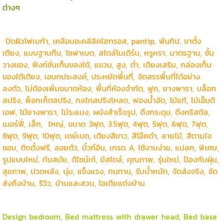
ต่างๆ
ปิดผิวโฟเมก้า, เคลือบอะคลิลิคไฮกรอส, pantip, พันทิป, ขาตั้ง
เตียง, แบบฐานทึบ, โซฟาเบด, สไตล์โมเดิร์น, หรูหรา, มาตรฐาน, ชั้น
วางของ, ฟังก์ชั่นเก็บของได้, แขวน, สูง, ต่ำ, เตียงเสริม, กล่องเก็บ
ของใต้เตียง, เอนกประสงค์, ประหยัดพื้นที่, จัดสรรพื้นที่ได้อย่าง
ลงตัว, ไม่ต้องเพิ่มขนาดห้อง, พื้นที่ห้องจำกัด, ฟูก, ยางพารา, บล็อก
สปริง, พ็อกเก็ตสปริง, กลไกสปริงโหลด, ฟองน้ำอัด, ไม้แท้, ไม้เอ็มดี
เอฟ, ไม้ยางพารา, ไม้ระแนง, ผนังสำเร็จรูป, ดึงกระดุม, ดึงคริสตัล,
เมอร์ฟี่, เล็ก, ใหญ่, ขนาด 3ฟุต, 3.5ฟุต, 4ฟุต, 5ฟุต, 6ฟุต, 7ฟุต,
8ฟุต, 9ฟุต, 10ฟุต, เดย์เบด, เตียงสีขาว, สีโอ๊คดำ, ลายไม้, สีตามใจ
ชอบ, ติดตั้งฟรี, ลอยตัว, บิ้วท์อิน, เกรด A, ใช้งานง่าย, แปลก, พิเศษ,
รูปแบบใหม่, ทันสมัย, ดีไซน์เก๋, มีสไตล์, คุณภาพ, รุ่นใหม่, ป้องกันฝุ่น,
สุขภาพ, ปวดหลัง, นุ่ม, แข็งแรง, ทนทาน, รับน้ำหนัก, จัดส่งจริง, จัด
ส่งถึงบ้าน, รีวิว, บ้านและสวน, ไอเดียแต่งบ้าน
Design bedroom, Bed mattress with drawer head, Bed base