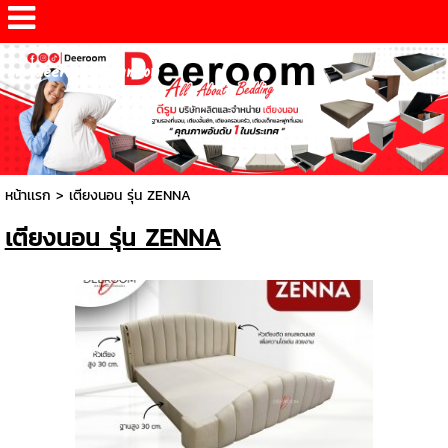
www.deeroomdesign.com
หน้าเเรก
>
เตียงนอน รุ่น ZENNA
เตียงนอน รุ่น ZENNA