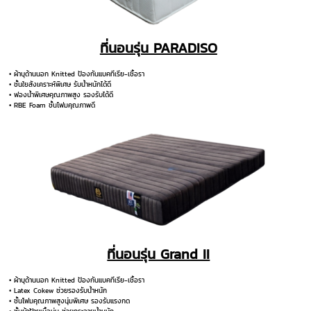
ที่นอนรุ่น PARADISO
• ผ้าบุด้านนอก Knitted ป้องกันแบคทีเรีย-เชื้อรา
• ชั้นใยสังเคราะห์พิเศษ รับน้ำหนักได้ดี
• ฟองน้ำพิเศษคุณภาพสูง รองรับได้ดี
• RBE Foam ชั้นโฟมคุณภาพดี
ที่นอนรุ่น Grand II
• ผ้าบุด้านนอก Knitted ป้องกันแบคทีเรีย-เชื้อรา
• Latex Cokew ช่วยรองรับน้ำหนัก
• ชั้นโฟมคุณภาพสูงนุ่มพิเศษ รองรับแรงกด