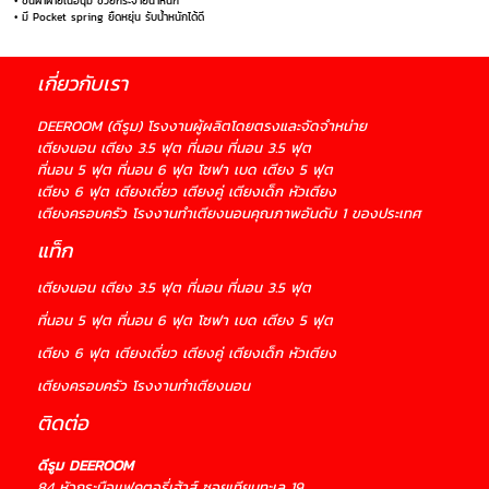
• ชั้นผ้าฝ้ายเนื้อนุ่ม ช่วยกระจายน้ำหนัก
• มี Pocket spring ยืดหยุ่น รับน้ำหนักได้ดี
เกี่ยวกับเรา
DEEROOM (ดีรูม) โรงงานผู้ผลิตโดยตรงและจัดจำหน่าย
เตียงนอน เตียง 3.5 ฟุต ที่นอน ที่นอน 3.5 ฟุต
ที่นอน 5 ฟุต ที่นอน 6 ฟุต โซฟา เบด เตียง 5 ฟุต
เตียง 6 ฟุต เตียงเดี่ยว เตียงคู่ เตียงเด็ก หัวเตียง
เตียงครอบครัว โรงงานทำเตียงนอนคุณภาพอันดับ 1 ของประเทศ
แท็ก
เตียงนอน
เตียง 3.5 ฟุต ที่นอน ที่นอน 3.5 ฟุต
ที่นอน 5 ฟุต
ที่นอน 6 ฟุต โซฟา
เบด เตียง 5 ฟุต
เตียง 6 ฟุต
เตียงเดี่ยว
เตียงคู่
เตียงเด็ก หัวเตียง
เตียงครอบครัว
โรงงานทำเตียงนอน
ติดต่อ
ดีรูม DEEROOM
84 หัวกระบือเเฟคตอรี่เฮ้าส์ ซอยเทียนทะเล 19