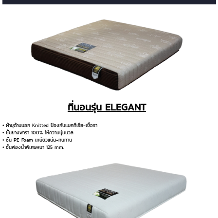
ที่นอนรุ่น ELEGANT
• ผ้าบุด้านนอก Knitted ป้องกันแบคทีเรีย-เชื้อรา
• ชั้นยางพารา 100% ให้ความนุ่มนวล
• ชั้น PE Foam เหนียวแน่น-ทนทาน
• ชั้นฟองน้ำพิเศษหนา 125 mm.